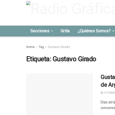
Secciones
Grilla
¿Quiénes Somos?
Home
Tag
Gustavo Girado
Etiqueta:
Gustavo Girado
Gusta
de Ar
15 FEBRE
Días atr
convenio 