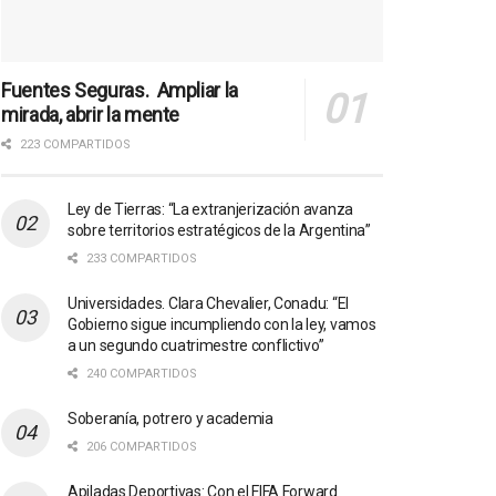
Fuentes Seguras. Ampliar la
mirada, abrir la mente
223 COMPARTIDOS
Ley de Tierras: “La extranjerización avanza
sobre territorios estratégicos de la Argentina”
233 COMPARTIDOS
Universidades. Clara Chevalier, Conadu: “El
Gobierno sigue incumpliendo con la ley, vamos
a un segundo cuatrimestre conflictivo”
240 COMPARTIDOS
Soberanía, potrero y academia
206 COMPARTIDOS
Apiladas Deportivas: Con el FIFA Forward