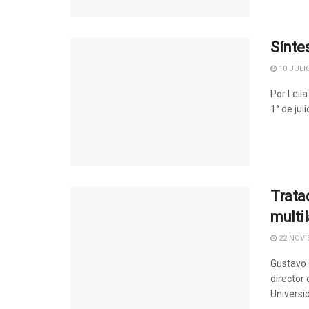
Sínte
10 JULIO
Por Leil
1° de juli
Trata
multi
22 NOVI
Gustavo 
director
Universid