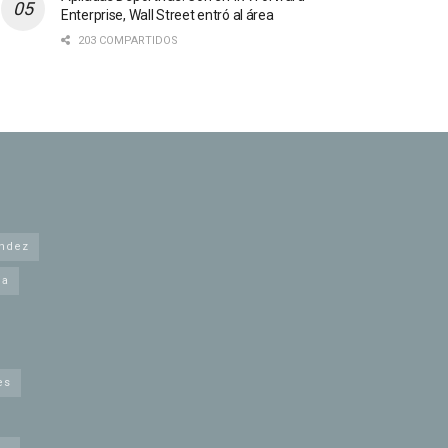
Enterprise, Wall Street entró al área
203 COMPARTIDOS
andez
na
es