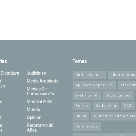
ias
Temas
 Dictadura
Judiciales
Abrí la Cancha
alberto fern
Y
Medio Ambiente
Apiladas Deportivas
argenti
gía
Medios De
Comunicación
axel kicillof
Boca Juniors
o
Mundial 2026
Bolivia
Carlos Aira
CGT
Mundo
China
ciudad de buenos air
s
Opinión
s
Peronismo 80
Coronavirus
s
Años