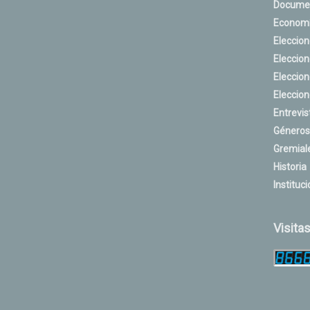
Docume
Econom
Eleccio
Eleccio
Eleccio
Eleccio
Entrevis
Géneros
Gremial
Historia
Instituci
Visita