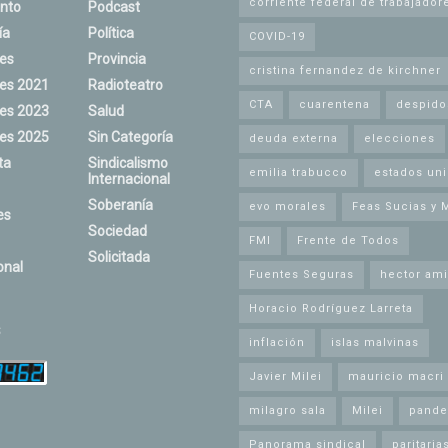
corriente federal de trabajador
nto
Podcast
ía
Política
COVID-19
nes
Provincia
cristina fernandez de kirchner
nes 2021
Radioteatro
CTA
cuarentena
despido
nes 2023
Salud
nes 2025
Sin Categoría
deuda externa
elecciones
ta
Sindicalismo
emilia trabucco
estados un
Internacional
Soberanía
evo morales
Feas Sucias y 
es
Sociedad
FMI
Frente de Todos
Solicitada
onal
Fuentes Seguras
hector ami
Horacio Rodríguez Larreta
s
inflación
islas malvinas
Javier Milei
mauricio macri
milagro sala
Milei
pande
Panorama sindical
paritaria