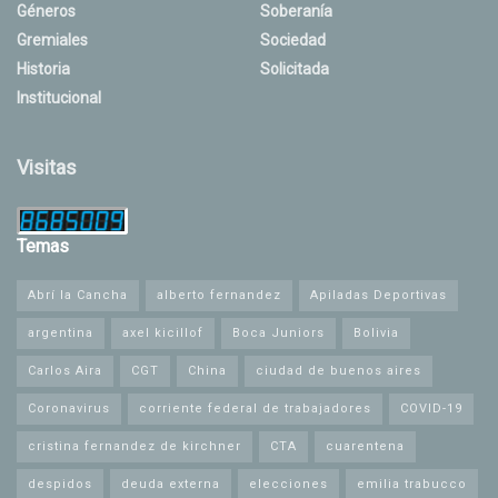
Géneros
Soberanía
Gremiales
Sociedad
Historia
Solicitada
Institucional
Visitas
Temas
Abrí la Cancha
alberto fernandez
Apiladas Deportivas
argentina
axel kicillof
Boca Juniors
Bolivia
Carlos Aira
CGT
China
ciudad de buenos aires
Coronavirus
corriente federal de trabajadores
COVID-19
cristina fernandez de kirchner
CTA
cuarentena
despidos
deuda externa
elecciones
emilia trabucco