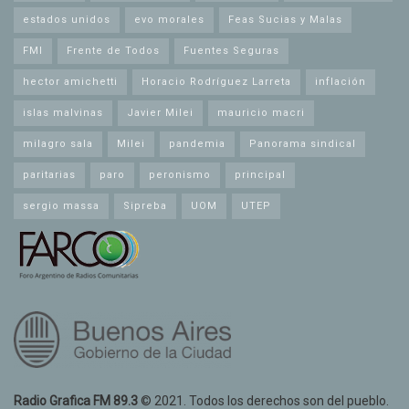
estados unidos
evo morales
Feas Sucias y Malas
FMI
Frente de Todos
Fuentes Seguras
hector amichetti
Horacio Rodríguez Larreta
inflación
islas malvinas
Javier Milei
mauricio macri
milagro sala
Milei
pandemia
Panorama sindical
paritarias
paro
peronismo
principal
sergio massa
Sipreba
UOM
UTEP
Radio Grafica FM 89.3
© 2021. Todos los derechos son del pueblo.