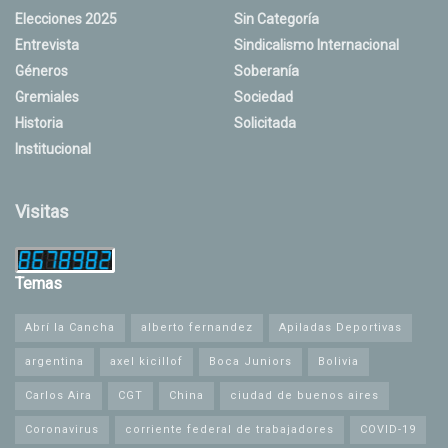
Elecciones 2025
Sin Categoría
Entrevista
Sindicalismo Internacional
Géneros
Soberanía
Gremiales
Sociedad
Historia
Solicitada
Institucional
Visitas
Temas
Abrí la Cancha
alberto fernandez
Apiladas Deportivas
argentina
axel kicillof
Boca Juniors
Bolivia
Carlos Aira
CGT
China
ciudad de buenos aires
Coronavirus
corriente federal de trabajadores
COVID-19