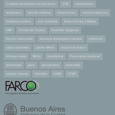
cristina fernandez de kirchner
CTA
cuarentena
despidos
deuda externa
elecciones
emilia trabucco
estados unidos
evo morales
Feas Sucias y Malas
FMI
Frente de Todos
Fuentes Seguras
hector amichetti
Horacio Rodríguez Larreta
inflación
islas malvinas
Javier Milei
mauricio macri
milagro sala
Milei
pandemia
Panorama sindical
paritarias
paro
peronismo
principal
sergio massa
Sipreba
UOM
UTEP