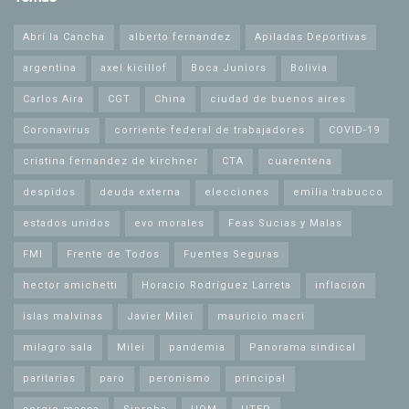
Abrí la Cancha
alberto fernandez
Apiladas Deportivas
argentina
axel kicillof
Boca Juniors
Bolivia
Carlos Aira
CGT
China
ciudad de buenos aires
Coronavirus
corriente federal de trabajadores
COVID-19
cristina fernandez de kirchner
CTA
cuarentena
despidos
deuda externa
elecciones
emilia trabucco
estados unidos
evo morales
Feas Sucias y Malas
FMI
Frente de Todos
Fuentes Seguras
hector amichetti
Horacio Rodríguez Larreta
inflación
islas malvinas
Javier Milei
mauricio macri
milagro sala
Milei
pandemia
Panorama sindical
paritarias
paro
peronismo
principal