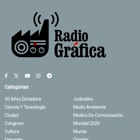
Categorias
50 Años Dictadura
Judiciales
Ciencia Y Tecnología
Medio Ambiente
Ciudad
Medios De Comunicación
Congreso
Mundial 2026
Cultura
Mundo
Deportes
Opinión