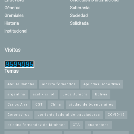
Géneros
Soberanía
Gremiales
Sociedad
Historia
Solicitada
Institucional
Visitas
Temas
Abrí la Cancha
alberto fernandez
Apiladas Deportivas
argentina
axel kicillof
Boca Juniors
Bolivia
Carlos Aira
CGT
China
ciudad de buenos aires
Coronavirus
corriente federal de trabajadores
COVID-19
cristina fernandez de kirchner
CTA
cuarentena