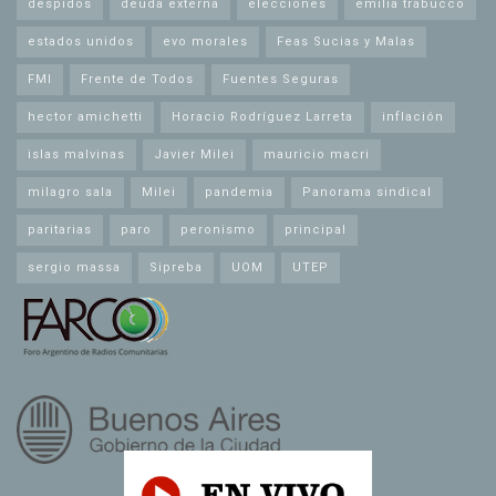
despidos
deuda externa
elecciones
emilia trabucco
estados unidos
evo morales
Feas Sucias y Malas
FMI
Frente de Todos
Fuentes Seguras
hector amichetti
Horacio Rodríguez Larreta
inflación
islas malvinas
Javier Milei
mauricio macri
milagro sala
Milei
pandemia
Panorama sindical
paritarias
paro
peronismo
principal
sergio massa
Sipreba
UOM
UTEP