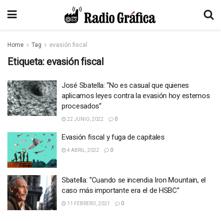
Home
Tag
evasión fiscal
Etiqueta:
evasión fiscal
José Sbatella: “No es casual que quienes
aplicamos leyes contra la evasión hoy estemos
procesados”
22 JUNIO, 2022
0
Evasión fiscal y fuga de capitales
4 ABRIL, 2022
0
Sbatella: “Cuando se incendia Iron Mountain, el
caso más importante era el de HSBC”
11 FEBRERO, 2021
0