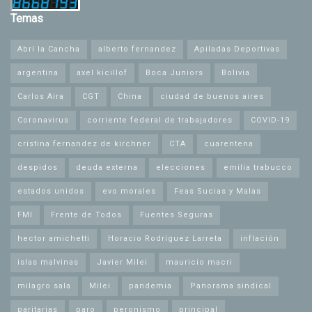
Temas
Abrí la Cancha
alberto fernandez
Apiladas Deportivas
argentina
axel kicillof
Boca Juniors
Bolivia
Carlos Aira
CGT
China
ciudad de buenos aires
Coronavirus
corriente federal de trabajadores
COVID-19
cristina fernandez de kirchner
CTA
cuarentena
despidos
deuda externa
elecciones
emilia trabucco
estados unidos
evo morales
Feas Sucias y Malas
FMI
Frente de Todos
Fuentes Seguras
hector amichetti
Horacio Rodríguez Larreta
inflación
islas malvinas
Javier Milei
mauricio macri
milagro sala
Milei
pandemia
Panorama sindical
paritarias
paro
peronismo
principal