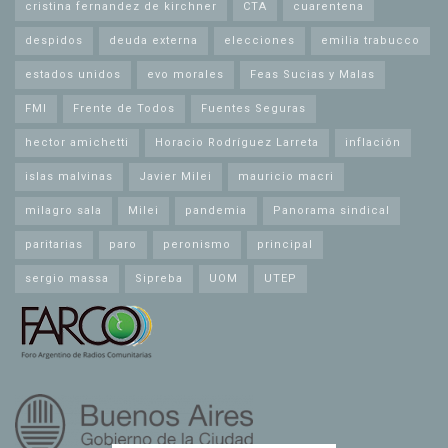
cristina fernandez de kirchner
CTA
cuarentena
despidos
deuda externa
elecciones
emilia trabucco
estados unidos
evo morales
Feas Sucias y Malas
FMI
Frente de Todos
Fuentes Seguras
hector amichetti
Horacio Rodríguez Larreta
inflación
islas malvinas
Javier Milei
mauricio macri
milagro sala
Milei
pandemia
Panorama sindical
paritarias
paro
peronismo
principal
sergio massa
Sipreba
UOM
UTEP