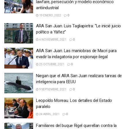
lawfare, persecución y modelo económico
antiindustrial
19 ENERO, 2022
0
ARA San Juan. Luis Tagliapietra: “Le inicié juicio
político a Yáñez”
4 NOVIEMBRE, 2021
0
ARA San Juan. Las maniobras de Macri para
evadir la indagatoria por espionaje ilegal
25 OCTUBRE, 2021
0
Niegan que el ARA San Juan realizara tareas de
inteligencia para EEUU
9 SEPTIEMBRE, 2021
0
Leopoldo Moreau. Los detalles del Estado
paralelo
24 ABRIL, 2021
0
Familiares del buque Rigel querellan contra la