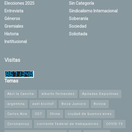
Elecciones 2025
Sin Categoría
Entrevista
Sindicalismo Internacional
Géneros
Soberanía
Gremiales
Sociedad
Historia
Solicitada
Institucional
Visitas
Temas
Abrí la Cancha
alberto fernandez
Apiladas Deportivas
argentina
axel kicillof
Boca Juniors
Bolivia
Carlos Aira
CGT
China
ciudad de buenos aires
Coronavirus
corriente federal de trabajadores
COVID-19