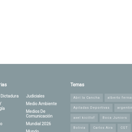
ias
Temas
 Dictadura
Judiciales
Abrí la Cancha
alberto fern
Y
Medio Ambiente
Apiladas Deportivas
argenti
gía
Medios De
Comunicación
axel kicillof
Boca Juniors
o
Mundial 2026
Bolivia
Carlos Aira
CGT
Mundo