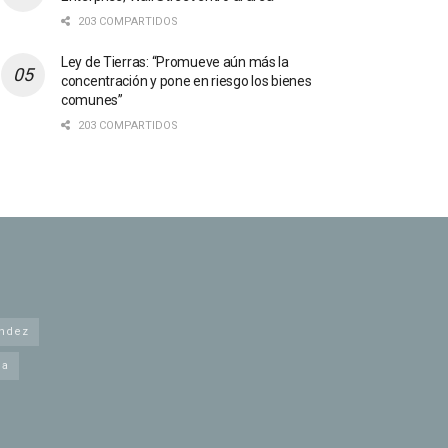
203 COMPARTIDOS
Ley de Tierras: “Promueve aún más la
concentración y pone en riesgo los bienes
comunes”
203 COMPARTIDOS
andez
na