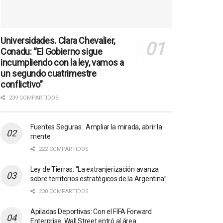
Universidades. Clara Chevalier,
Conadu: “El Gobierno sigue
incumpliendo con la ley, vamos a
un segundo cuatrimestre
conflictivo”
239 COMPARTIDOS
Fuentes Seguras. Ampliar la mirada, abrir la
mente
222 COMPARTIDOS
Ley de Tierras: “La extranjerización avanza
sobre territorios estratégicos de la Argentina”
230 COMPARTIDOS
Apiladas Deportivas: Con el FIFA Forward
Enterprise, Wall Street entró al área