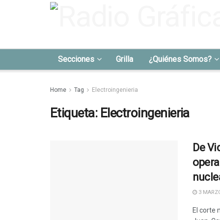
Secciones
Grilla
¿Quiénes Somos?
Home
Tag
Electroingenieria
Etiqueta:
Electroingenieria
De Vi
opera
nucle
3 MARZO
El corte