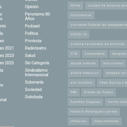
China
ciudad de buenos air
s
Opinión
s
Peronismo 80
Coronavirus
s
Años
corriente federal de trabajador
nto
Podcast
ía
Política
COVID-19
nes
Provincia
cristina fernandez de kirchner
nes 2021
Radioteatro
CTA
cuarentena
despido
nes 2023
Salud
nes 2025
Sin Categoría
deuda externa
elecciones
ta
Sindicalismo
emilia trabucco
estados un
Internacional
Soberanía
evo morales
Feas Sucias y 
es
Sociedad
FMI
Frente de Todos
Solicitada
onal
Fuentes Seguras
hector ami
Horacio Rodríguez Larreta
s
inflación
islas malvinas