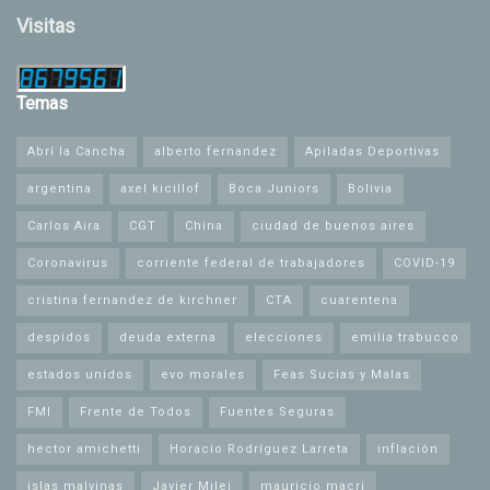
Visitas
Temas
Abrí la Cancha
alberto fernandez
Apiladas Deportivas
argentina
axel kicillof
Boca Juniors
Bolivia
Carlos Aira
CGT
China
ciudad de buenos aires
Coronavirus
corriente federal de trabajadores
COVID-19
cristina fernandez de kirchner
CTA
cuarentena
despidos
deuda externa
elecciones
emilia trabucco
estados unidos
evo morales
Feas Sucias y Malas
FMI
Frente de Todos
Fuentes Seguras
hector amichetti
Horacio Rodríguez Larreta
inflación
islas malvinas
Javier Milei
mauricio macri