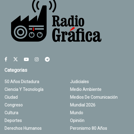
Categorias
50 Años Dictadura
Judiciales
Ciencia Y Tecnología
Medio Ambiente
Ciudad
Medios De Comunicación
Congreso
Mundial 2026
Cultura
Mundo
Deportes
Opinión
Derechos Humanos
Peronismo 80 Años