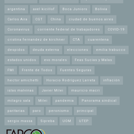
argentina
axel kicillof
Boca Juniors
Bolivia
Carlos Aira
CGT
China
ciudad de buenos aires
Coronavirus
corriente federal de trabajadores
COVID-19
cristina fernandez de kirchner
CTA
cuarentena
despidos
deuda externa
elecciones
emilia trabucco
estados unidos
evo morales
Feas Sucias y Malas
FMI
Frente de Todos
Fuentes Seguras
hector amichetti
Horacio Rodríguez Larreta
inflación
islas malvinas
Javier Milei
mauricio macri
milagro sala
Milei
pandemia
Panorama sindical
paritarias
paro
peronismo
principal
sergio massa
Sipreba
UOM
UTEP