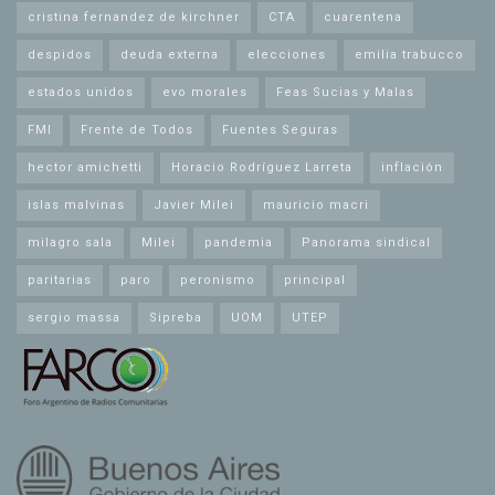
cristina fernandez de kirchner
CTA
cuarentena
despidos
deuda externa
elecciones
emilia trabucco
estados unidos
evo morales
Feas Sucias y Malas
FMI
Frente de Todos
Fuentes Seguras
hector amichetti
Horacio Rodríguez Larreta
inflación
islas malvinas
Javier Milei
mauricio macri
milagro sala
Milei
pandemia
Panorama sindical
paritarias
paro
peronismo
principal
sergio massa
Sipreba
UOM
UTEP