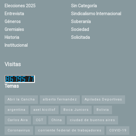
Elecciones 2025
Sin Categoría
Entrevista
Sindicalismo Internacional
Géneros
Soberanía
Gremiales
Sociedad
Historia
Solicitada
Institucional
Visitas
Temas
Abrí la Cancha
alberto fernandez
Apiladas Deportivas
argentina
axel kicillof
Boca Juniors
Bolivia
Carlos Aira
CGT
China
ciudad de buenos aires
Coronavirus
corriente federal de trabajadores
COVID-19