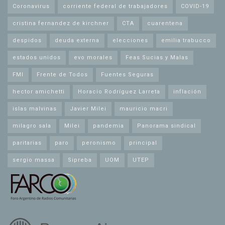
Coronavirus
corriente federal de trabajadores
COVID-19
cristina fernandez de kirchner
CTA
cuarentena
despidos
deuda externa
elecciones
emilia trabucco
estados unidos
evo morales
Feas Sucias y Malas
FMI
Frente de Todos
Fuentes Seguras
hector amichetti
Horacio Rodríguez Larreta
inflación
islas malvinas
Javier Milei
mauricio macri
milagro sala
Milei
pandemia
Panorama sindical
paritarias
paro
peronismo
principal
sergio massa
Sipreba
UOM
UTEP