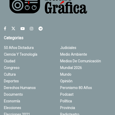
Categorias
50 Años Dictadura
Judiciales
Ciencia Y Tecnología
Medio Ambiente
Ciudad
Medios De Comunicación
Congreso
Mundial 2026
Cultura
Mundo
Deportes
Opinión
Derechos Humanos
Peronismo 80 Años
Documento
Podcast
Economía
Política
Elecciones
Provincia
Elecciones 2021
Radioteatro