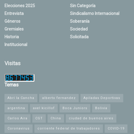
Elecciones 2025
Sin Categoría
Entrevista
Sindicalismo Internacional
Géneros
Soberanía
Gremiales
Sociedad
Historia
Solicitada
Institucional
Visitas
Temas
Abrí la Cancha
alberto fernandez
Apiladas Deportivas
argentina
axel kicillof
Boca Juniors
Bolivia
Carlos Aira
CGT
China
ciudad de buenos aires
Coronavirus
corriente federal de trabajadores
COVID-19