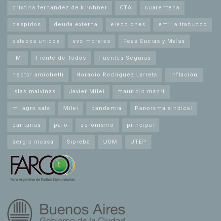
cristina fernandez de kirchner
CTA
cuarentena
despidos
deuda externa
elecciones
emilia trabucco
estados unidos
evo morales
Feas Sucias y Malas
FMI
Frente de Todos
Fuentes Seguras
hector amichetti
Horacio Rodríguez Larreta
inflación
islas malvinas
Javier Milei
mauricio macri
milagro sala
Milei
pandemia
Panorama sindical
paritarias
paro
peronismo
principal
sergio massa
Sipreba
UOM
UTEP