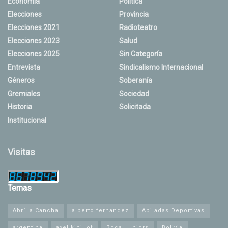
Economía
Política
Elecciones
Provincia
Elecciones 2021
Radioteatro
Elecciones 2023
Salud
Elecciones 2025
Sin Categoría
Entrevista
Sindicalismo Internacional
Géneros
Soberanía
Gremiales
Sociedad
Historia
Solicitada
Institucional
Visitas
Temas
Abrí la Cancha
alberto fernandez
Apiladas Deportivas
argentina
axel kicillof
Boca Juniors
Bolivia