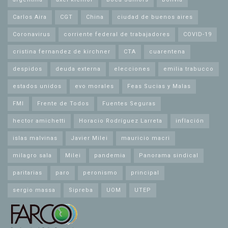
Carlos Aira
CGT
China
ciudad de buenos aires
Coronavirus
corriente federal de trabajadores
COVID-19
cristina fernandez de kirchner
CTA
cuarentena
despidos
deuda externa
elecciones
emilia trabucco
estados unidos
evo morales
Feas Sucias y Malas
FMI
Frente de Todos
Fuentes Seguras
hector amichetti
Horacio Rodríguez Larreta
inflación
islas malvinas
Javier Milei
mauricio macri
milagro sala
Milei
pandemia
Panorama sindical
paritarias
paro
peronismo
principal
sergio massa
Sipreba
UOM
UTEP