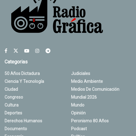
Categorias
50 Años Dictadura
Judiciales
Ciencia Y Tecnología
Medio Ambiente
Ciudad
Medios De Comunicación
Congreso
Mundial 2026
Cultura
Mundo
Deportes
Opinión
Derechos Humanos
Peronismo 80 Años
Documento
Podcast