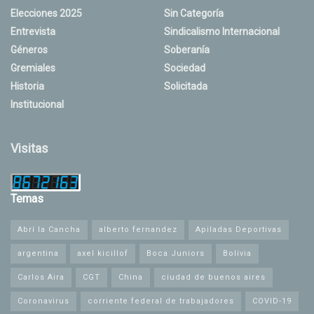
Elecciones 2025
Sin Categoría
Entrevista
Sindicalismo Internacional
Géneros
Soberanía
Gremiales
Sociedad
Historia
Solicitada
Institucional
Visitas
Temas
Abrí la Cancha
alberto fernandez
Apiladas Deportivas
argentina
axel kicillof
Boca Juniors
Bolivia
Carlos Aira
CGT
China
ciudad de buenos aires
Coronavirus
corriente federal de trabajadores
COVID-19