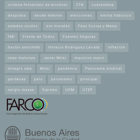
cristina fernandez de kirchner
CTA
cuarentena
despidos
deuda externa
elecciones
emilia trabucco
estados unidos
evo morales
Feas Sucias y Malas
FMI
Frente de Todos
Fuentes Seguras
hector amichetti
Horacio Rodríguez Larreta
inflación
islas malvinas
Javier Milei
mauricio macri
milagro sala
Milei
pandemia
Panorama sindical
paritarias
paro
peronismo
principal
sergio massa
Sipreba
UOM
UTEP