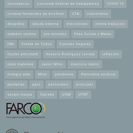
Coronavirus
corriente federal de trabajadores
COVID-19
cristina fernandez de kirchner
CTA
cuarentena
despidos
deuda externa
elecciones
emilia trabucco
estados unidos
evo morales
Feas Sucias y Malas
FMI
Frente de Todos
Fuentes Seguras
hector amichetti
Horacio Rodríguez Larreta
inflación
islas malvinas
Javier Milei
mauricio macri
milagro sala
Milei
pandemia
Panorama sindical
paritarias
paro
peronismo
principal
sergio massa
Sipreba
UOM
UTEP