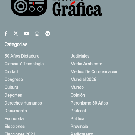
Categorias
50 Años Dictadura
Judiciales
Ciencia Y Tecnología
Medio Ambiente
Ciudad
Medios De Comunicación
Congreso
Mundial 2026
Cultura
Mundo
Deportes
Opinión
Derechos Humanos
Peronismo 80 Años
Documento
Podcast
Economía
Política
Elecciones
Provincia
Elecciones 2021
Radioteatro