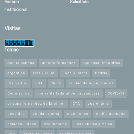
Historia
Solicitada
Institucional
Visitas
Temas
Abrí la Cancha
alberto fernandez
Apiladas Deportivas
argentina
axel kicillof
Boca Juniors
Bolivia
Carlos Aira
CGT
China
ciudad de buenos aires
Coronavirus
corriente federal de trabajadores
COVID-19
cristina fernandez de kirchner
CTA
cuarentena
despidos
deuda externa
elecciones
emilia trabucco
estados unidos
evo morales
Feas Sucias y Malas