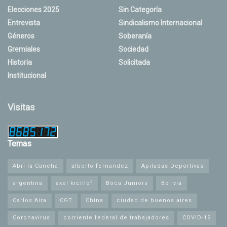
Elecciones 2025
Sin Categoría
Entrevista
Sindicalismo Internacional
Géneros
Soberanía
Gremiales
Sociedad
Historia
Solicitada
Institucional
Visitas
Temas
Abrí la Cancha
alberto fernandez
Apiladas Deportivas
argentina
axel kicillof
Boca Juniors
Bolivia
Carlos Aira
CGT
China
ciudad de buenos aires
Coronavirus
corriente federal de trabajadores
COVID-19