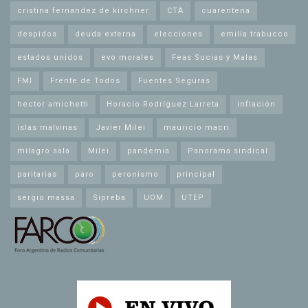
cristina fernandez de kirchner
CTA
cuarentena
despidos
deuda externa
elecciones
emilia trabucco
estados unidos
evo morales
Feas Sucias y Malas
FMI
Frente de Todos
Fuentes Seguras
hector amichetti
Horacio Rodríguez Larreta
inflación
islas malvinas
Javier Milei
mauricio macri
milagro sala
Milei
pandemia
Panorama sindical
paritarias
paro
peronismo
principal
sergio massa
Sipreba
UOM
UTEP