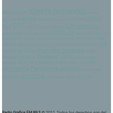
alberto fernandez
Abrí la Cancha
Apiladas
Carlos
argentina
Bolivia
axel kicillof
Boca Juniors
Deportivas
CGT
Coronavirus
Aira
China
ciudad de buenos aires
COVID-19
corriente federal de trabajadores
cristina fernandez de
despidos
CTA
elecciones
emilia
kirchner
cuarentena
deuda externa
FMI
estados unidos
trabucco
Feas Sucias y Malas
evo morales
Fuentes Seguras
Frente de Todos
hector
Horacio Rodríguez Larreta
amichetti
islas
inflación
mauricio macri
Milei
Javier Milei
malvinas
milagro sala
pandemia
Panorama sindical
paro
paritarias
principal
peronismo
UTEP
sergio massa
Sipreba
UOM
Radio Grafica FM 89.3
© 2021. Todos los derechos son del