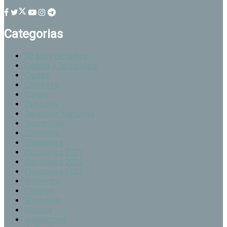
Categorias
50 años dictadura
Ciencia y Tecnología
Ciudad
Congreso
Cultura
Deportes
Derechos Humanos
Documento
Economía
Elecciones
Elecciones 2021
Elecciones 2023
Elecciones 2025
Entrevista
Géneros
Gremiales
Historia
Institucional