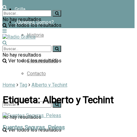
Grilla
No hay resultados
¿Quiénes Somos?
Ver todos los resultados
Historia
Productora
No hay resultados
Ver todos los resultados
Comunidad RG
Contacto
Home
Tag
Alberto y Techint
Etiqueta:
Alberto y Techint
No hay resultados
Fuentes Seguras. Peleas
Ver todos los resultados