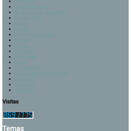
Judiciales
Medio Ambiente
Medios de Comunicación
Mundial 2026
Mundo
Opinión
Peronismo 80 años
Podcast
Política
Provincia
Radioteatro
Salud
Sin categoría
Sindicalismo Internacional
Soberanía
Sociedad
Solicitada
Visitas
Temas