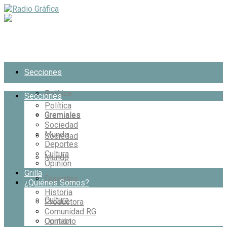
Secciones
Política
Secciones
Política
Gremiales
Gremiales
Sociedad
Mundo
Sociedad
Deportes
Cultura
Mundo
Opinión
Grilla
Deportes
¿Quiénes Somos?
Historia
Cultura
Productora
Comunidad RG
Opinión
Contacto