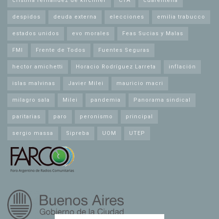
cristina fernandez de kirchner
CTA
cuarentena
despidos
deuda externa
elecciones
emilia trabucco
estados unidos
evo morales
Feas Sucias y Malas
FMI
Frente de Todos
Fuentes Seguras
hector amichetti
Horacio Rodríguez Larreta
inflación
islas malvinas
Javier Milei
mauricio macri
milagro sala
Milei
pandemia
Panorama sindical
paritarias
paro
peronismo
principal
sergio massa
Sipreba
UOM
UTEP