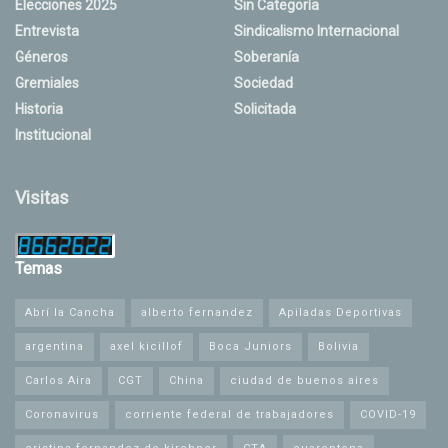
Elecciones 2025
Sin Categoría
Entrevista
Sindicalismo Internacional
Géneros
Soberanía
Gremiales
Sociedad
Historia
Solicitada
Institucional
Visitas
Temas
Abrí la Cancha
alberto fernandez
Apiladas Deportivas
argentina
axel kicillof
Boca Juniors
Bolivia
Carlos Aira
CGT
China
ciudad de buenos aires
Coronavirus
corriente federal de trabajadores
COVID-19