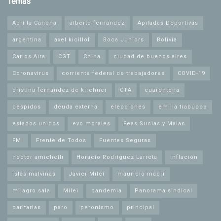
Temas
Abrí la Cancha
alberto fernandez
Apiladas Deportivas
argentina
axel kicillof
Boca Juniors
Bolivia
Carlos Aira
CGT
China
ciudad de buenos aires
Coronavirus
corriente federal de trabajadores
COVID-19
cristina fernandez de kirchner
CTA
cuarentena
despidos
deuda externa
elecciones
emilia trabucco
estados unidos
evo morales
Feas Sucias y Malas
FMI
Frente de Todos
Fuentes Seguras
hector amichetti
Horacio Rodríguez Larreta
inflación
islas malvinas
Javier Milei
mauricio macri
milagro sala
Milei
pandemia
Panorama sindical
paritarias
paro
peronismo
principal