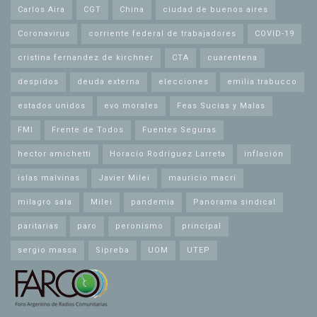
Carlos Aira
CGT
China
ciudad de buenos aires
Coronavirus
corriente federal de trabajadores
COVID-19
cristina fernandez de kirchner
CTA
cuarentena
despidos
deuda externa
elecciones
emilia trabucco
estados unidos
evo morales
Feas Sucias y Malas
FMI
Frente de Todos
Fuentes Seguras
hector amichetti
Horacio Rodríguez Larreta
inflación
islas malvinas
Javier Milei
mauricio macri
milagro sala
Milei
pandemia
Panorama sindical
paritarias
paro
peronismo
principal
sergio massa
Sipreba
UOM
UTEP