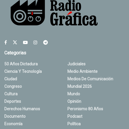
Categorias
50 Años Dictadura
Judiciales
Ciencia Y Tecnología
Medio Ambiente
Ciudad
Medios De Comunicación
Congreso
Mundial 2026
Cultura
Mundo
Deportes
Opinión
Derechos Humanos
Peronismo 80 Años
Documento
Podcast
Economía
Política