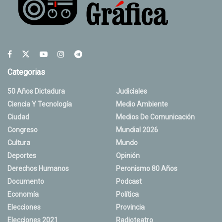
Categorias
50 Años Dictadura
Judiciales
Ciencia Y Tecnología
Medio Ambiente
Ciudad
Medios De Comunicación
Congreso
Mundial 2026
Cultura
Mundo
Deportes
Opinión
Derechos Humanos
Peronismo 80 Años
Documento
Podcast
Economía
Política
Elecciones
Provincia
Elecciones 2021
Radioteatro