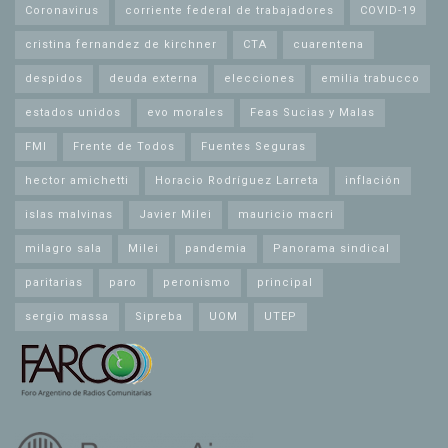
Coronavirus
corriente federal de trabajadores
COVID-19
cristina fernandez de kirchner
CTA
cuarentena
despidos
deuda externa
elecciones
emilia trabucco
estados unidos
evo morales
Feas Sucias y Malas
FMI
Frente de Todos
Fuentes Seguras
hector amichetti
Horacio Rodríguez Larreta
inflación
islas malvinas
Javier Milei
mauricio macri
milagro sala
Milei
pandemia
Panorama sindical
paritarias
paro
peronismo
principal
sergio massa
Sipreba
UOM
UTEP