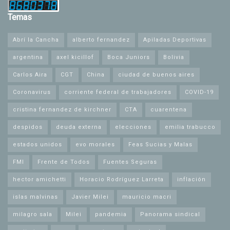
Temas
Abrí la Cancha
alberto fernandez
Apiladas Deportivas
argentina
axel kicillof
Boca Juniors
Bolivia
Carlos Aira
CGT
China
ciudad de buenos aires
Coronavirus
corriente federal de trabajadores
COVID-19
cristina fernandez de kirchner
CTA
cuarentena
despidos
deuda externa
elecciones
emilia trabucco
estados unidos
evo morales
Feas Sucias y Malas
FMI
Frente de Todos
Fuentes Seguras
hector amichetti
Horacio Rodríguez Larreta
inflación
islas malvinas
Javier Milei
mauricio macri
milagro sala
Milei
pandemia
Panorama sindical