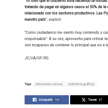
“
Yo creo que el Gobierno está haciendo un esfue
tratando de pagar en algunos casos el 50% de la ca
relacionado con los sectores productivos. Las 
nuestro país
”, explicó.
“Como ciudadanos me siento muy contenido y cuid
responsable”. A su vez, aprovecho para criticar 
son incapaces de contener lo principal que es a l
JC/UA/GF/RG
Tags:
ediciones ciccus
industria gráfica
Compartir
105
Tweet
57