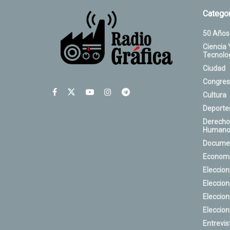
Categor
50 Años
Ciencia 
Tecnolo
Ciudad
Congres
Cultura
Deporte
Derecho
Humano
Docume
Econom
Eleccio
Eleccio
Eleccio
Eleccio
Entrevis