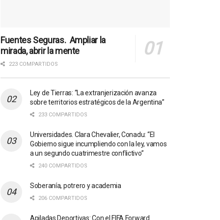
Fuentes Seguras. Ampliar la
mirada, abrir la mente
223 COMPARTIDOS
Ley de Tierras: “La extranjerización avanza
sobre territorios estratégicos de la Argentina”
233 COMPARTIDOS
Universidades. Clara Chevalier, Conadu: “El
Gobierno sigue incumpliendo con la ley, vamos
a un segundo cuatrimestre conflictivo”
240 COMPARTIDOS
Soberanía, potrero y academia
206 COMPARTIDOS
Apiladas Deportivas: Con el FIFA Forward