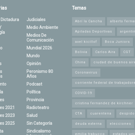
ias
Temas
 Dictadura
Judiciales
Abrí la Cancha
alberto fern
Y
Medio Ambiente
Apiladas Deportivas
argenti
gía
Medios De
Comunicación
axel kicillof
Boca Juniors
o
Mundial 2026
Bolivia
Carlos Aira
CGT
Mundo
China
ciudad de buenos air
s
Opinión
s
Peronismo 80
Coronavirus
s
Años
corriente federal de trabajador
nto
Podcast
ía
Política
COVID-19
nes
Provincia
cristina fernandez de kirchner
nes 2021
Radioteatro
CTA
cuarentena
despido
nes 2023
Salud
nes 2025
Sin Categoría
deuda externa
elecciones
ta
Sindicalismo
emilia trabucco
estados un