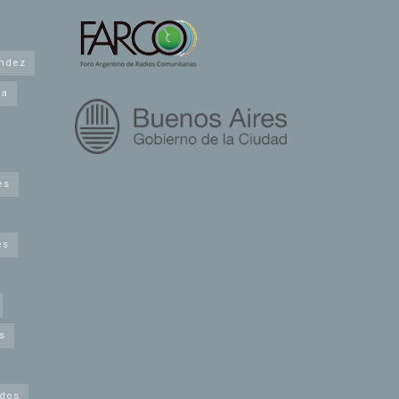
andez
na
es
es
s
idos