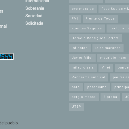
Internacional
Soberanía
evo morales
Feas Sucias y 
es
Sociedad
FMI
Frente de Todos
Solicitada
onal
Fuentes Seguras
hector ami
Horacio Rodríguez Larreta
s
inflación
islas malvinas
Javier Milei
mauricio macri
milagro sala
Milei
pande
Panorama sindical
paritaria
paro
peronismo
principa
sergio massa
Sipreba
U
UTEP
el pueblo.