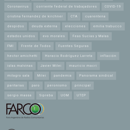
Coronavirus
corriente federal de trabajadores
COVID-19
cristina fernandez de kirchner
CTA
cuarentena
despidos
deuda externa
elecciones
emilia trabucco
estados unidos
evo morales
Feas Sucias y Malas
FMI
Frente de Todos
Fuentes Seguras
hector amichetti
Horacio Rodríguez Larreta
inflación
islas malvinas
Javier Milei
mauricio macri
milagro sala
Milei
pandemia
Panorama sindical
paritarias
paro
peronismo
principal
sergio massa
Sipreba
UOM
UTEP