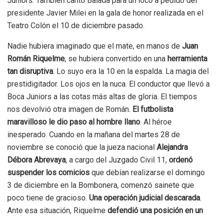
Juniors. También cantó Balada para un loco a pedido del
presidente Javier Milei en la gala de honor realizada en el
Teatro Colón el 10 de diciembre pasado.
Nadie hubiera imaginado que el mate, en manos de
Juan
Román Riquelme
, se hubiera convertido en una
herramienta
tan disruptiva
. Lo suyo era la 10 en la espalda. La magia del
prestidigitador. Los ojos en la nuca. El conductor que llevó a
Boca Juniors a las cotas más altas de gloria. El tiempos
nos devolvió otra imagen de Román.
El futbolista
maravilloso le dio paso al hombre llano
. Al héroe
inesperado. Cuando en la mañana del martes 28 de
noviembre se conoció que la jueza nacional
Alejandra
Débora Abrevaya
, a cargo del Juzgado Civil 11,
ordenó
suspender los comicios
que debían realizarse el domingo
3 de diciembre en la Bombonera, comenzó sainete que
poco tiene de gracioso.
Una operación judicial descarada
.
Ante esa situación, Riquelme
defendió una posición en un