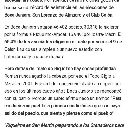
suceden las cosas
. Por suerte, nuestros clubes gozan de
buena salud:
récord de asistencia en las elecciones de
Boca Juniors, San Lorenzo de Almagro y el Club Colón
.
En Boca Juniors votaron 46.402 socios. 30.318 lo hicieron
por la fórmula Riquelme-Ameal. 15.949, por Ibarra-Macri.
El
65.4% de los asociados eligieron el mate por sobre el 9 de
Qatar
. Las cosas simples a un nuevo estadio con
hologramas y cosas extrañas.
Pero detrás del mate de Riquelme hay cosas profundas
.
Román nunca agachó la cabeza, por eso el Topo Gigio a
Macri en 2001. Fue un líder que jamás olvidó su origen, por
eso en los últimos cuatro años Boca Juniors se reencontró
con su barrio. Porque un sabio afirmó hace un tiempo “
Para
conducir a un pueblo la primera condición es que uno haya
salido del pueblo, que sienta y piense como el pueblo
”.
“
Riquelme es San Martín preparando a los Granaderos para