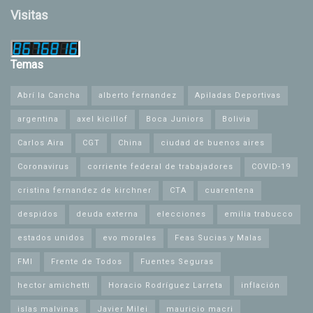
Visitas
Temas
Abrí la Cancha
alberto fernandez
Apiladas Deportivas
argentina
axel kicillof
Boca Juniors
Bolivia
Carlos Aira
CGT
China
ciudad de buenos aires
Coronavirus
corriente federal de trabajadores
COVID-19
cristina fernandez de kirchner
CTA
cuarentena
despidos
deuda externa
elecciones
emilia trabucco
estados unidos
evo morales
Feas Sucias y Malas
FMI
Frente de Todos
Fuentes Seguras
hector amichetti
Horacio Rodríguez Larreta
inflación
islas malvinas
Javier Milei
mauricio macri