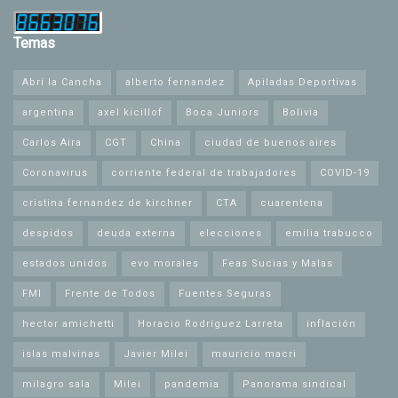
Temas
Abrí la Cancha
alberto fernandez
Apiladas Deportivas
argentina
axel kicillof
Boca Juniors
Bolivia
Carlos Aira
CGT
China
ciudad de buenos aires
Coronavirus
corriente federal de trabajadores
COVID-19
cristina fernandez de kirchner
CTA
cuarentena
despidos
deuda externa
elecciones
emilia trabucco
estados unidos
evo morales
Feas Sucias y Malas
FMI
Frente de Todos
Fuentes Seguras
hector amichetti
Horacio Rodríguez Larreta
inflación
islas malvinas
Javier Milei
mauricio macri
milagro sala
Milei
pandemia
Panorama sindical