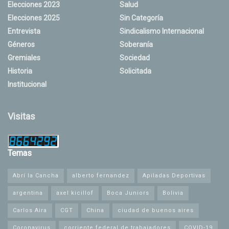
Elecciones 2023
Salud
Elecciones 2025
Sin Categoría
Entrevista
Sindicalismo Internacional
Géneros
Soberanía
Gremiales
Sociedad
Historia
Solicitada
Institucional
Visitas
Temas
Abrí la Cancha
alberto fernandez
Apiladas Deportivas
argentina
axel kicillof
Boca Juniors
Bolivia
Carlos Aira
CGT
China
ciudad de buenos aires
Coronavirus
corriente federal de trabajadores
COVID-19