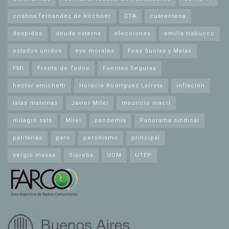
cristina fernandez de kirchner
CTA
cuarentena
despidos
deuda externa
elecciones
emilia trabucco
estados unidos
evo morales
Feas Sucias y Malas
FMI
Frente de Todos
Fuentes Seguras
hector amichetti
Horacio Rodríguez Larreta
inflación
islas malvinas
Javier Milei
mauricio macri
milagro sala
Milei
pandemia
Panorama sindical
paritarias
paro
peronismo
principal
sergio massa
Sipreba
UOM
UTEP