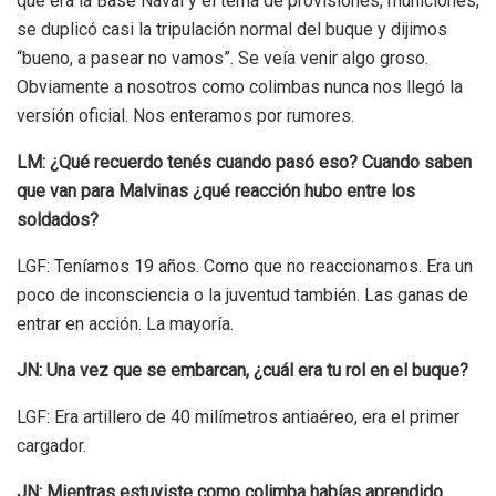
que era la Base Naval y el tema de provisiones, municiones,
se duplicó casi la tripulación normal del buque y dijimos
“bueno, a pasear no vamos”. Se veía venir algo groso.
Obviamente a nosotros como colimbas nunca nos llegó la
versión oficial. Nos enteramos por rumores.
LM: ¿Qué recuerdo tenés cuando pasó eso? Cuando
saben
que van para Malvinas ¿qué reacción hubo entre los
soldados?
LGF: Teníamos 19 años. Como que no reaccionamos. Era un
poco de inconsciencia o la juventud también. Las ganas de
entrar en acción. La mayoría.
JN: Una vez que se embarcan, ¿cuál era tu rol en el buque?
LGF: Era artillero de 40 milímetros antiaéreo, era el primer
cargador.
JN: Mientras estuviste como colimba habías aprendido