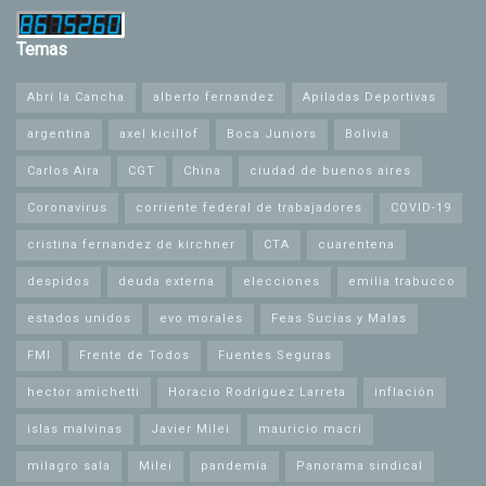
Temas
Abrí la Cancha
alberto fernandez
Apiladas Deportivas
argentina
axel kicillof
Boca Juniors
Bolivia
Carlos Aira
CGT
China
ciudad de buenos aires
Coronavirus
corriente federal de trabajadores
COVID-19
cristina fernandez de kirchner
CTA
cuarentena
despidos
deuda externa
elecciones
emilia trabucco
estados unidos
evo morales
Feas Sucias y Malas
FMI
Frente de Todos
Fuentes Seguras
hector amichetti
Horacio Rodríguez Larreta
inflación
islas malvinas
Javier Milei
mauricio macri
milagro sala
Milei
pandemia
Panorama sindical