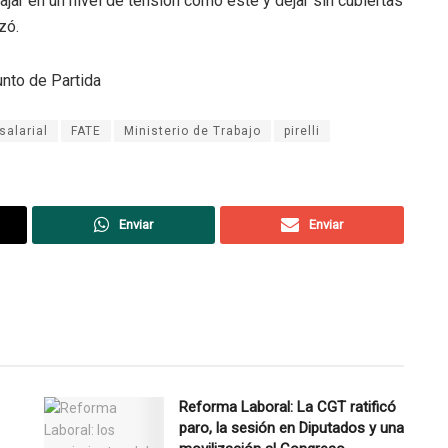
ar en un nivel de tensión como éste y dejar sin cubiertas
zó.
unto de Partida
salarial
FATE
Ministerio de Trabajo
pirelli
Enviar
Enviar
Reforma Laboral: La CGT ratificó
paro, la sesión en Diputados y una