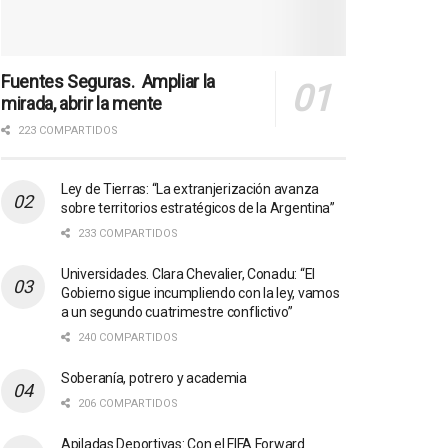
Fuentes Seguras. Ampliar la
mirada, abrir la mente
223 COMPARTIDOS
Ley de Tierras: “La extranjerización avanza
sobre territorios estratégicos de la Argentina”
233 COMPARTIDOS
Universidades. Clara Chevalier, Conadu: “El
Gobierno sigue incumpliendo con la ley, vamos
a un segundo cuatrimestre conflictivo”
240 COMPARTIDOS
Soberanía, potrero y academia
206 COMPARTIDOS
Apiladas Deportivas: Con el FIFA Forward