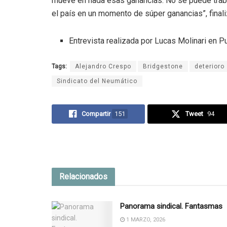
mueve en nada esas ganancias. No se puede trabaj
el país en un momento de súper ganancias”, finali
Entrevista realizada por Lucas Molinari en P
Tags:
Alejandro Crespo
Bridgestone
deterioro 
Sindicato del Neumático
Compartir
151
Tweet
94
Relacionados
Panorama sindical. Fantasmas
1 MARZO, 2026