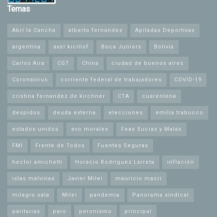
Temas
Abrí la Cancha
alberto fernandez
Apiladas Deportivas
argentina
axel kicillof
Boca Juniors
Bolivia
Carlos Aira
CGT
China
ciudad de buenos aires
Coronavirus
corriente federal de trabajadores
COVID-19
cristina fernandez de kirchner
CTA
cuarentena
despidos
deuda externa
elecciones
emilia trabucco
estados unidos
evo morales
Feas Sucias y Malas
FMI
Frente de Todos
Fuentes Seguras
hector amichetti
Horacio Rodríguez Larreta
inflación
islas malvinas
Javier Milei
mauricio macri
milagro sala
Milei
pandemia
Panorama sindical
paritarias
paro
peronismo
principal