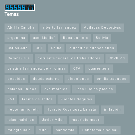
Temas
Abrí la Cancha
alberto fernandez
Apiladas Deportivas
argentina
axel kicillof
Boca Juniors
Bolivia
Carlos Aira
CGT
China
ciudad de buenos aires
Coronavirus
corriente federal de trabajadores
COVID-19
cristina fernandez de kirchner
CTA
cuarentena
despidos
deuda externa
elecciones
emilia trabucco
estados unidos
evo morales
Feas Sucias y Malas
FMI
Frente de Todos
Fuentes Seguras
hector amichetti
Horacio Rodríguez Larreta
inflación
islas malvinas
Javier Milei
mauricio macri
milagro sala
Milei
pandemia
Panorama sindical