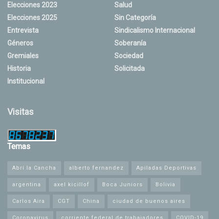
Elecciones 2023
Salud
Elecciones 2025
Sin Categoría
Entrevista
Sindicalismo Internacional
Géneros
Soberanía
Gremiales
Sociedad
Historia
Solicitada
Institucional
Visitas
Temas
Abrí la Cancha
alberto fernandez
Apiladas Deportivas
argentina
axel kicillof
Boca Juniors
Bolivia
Carlos Aira
CGT
China
ciudad de buenos aires
Coronavirus
corriente federal de trabajadores
COVID-19