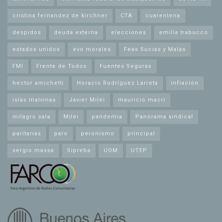
cristina fernandez de kirchner
CTA
cuarentena
despidos
deuda externa
elecciones
emilia trabucco
estados unidos
evo morales
Feas Sucias y Malas
FMI
Frente de Todos
Fuentes Seguras
hector amichetti
Horacio Rodríguez Larreta
inflación
islas malvinas
Javier Milei
mauricio macri
milagro sala
Milei
pandemia
Panorama sindical
paritarias
paro
peronismo
principal
sergio massa
Sipreba
UOM
UTEP