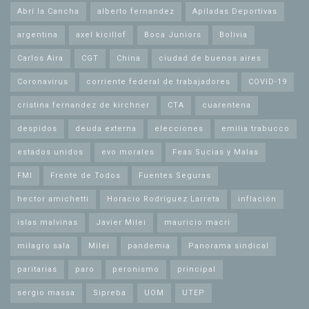
Abrí la Cancha
alberto fernandez
Apiladas Deportivas
argentina
axel kicillof
Boca Juniors
Bolivia
Carlos Aira
CGT
China
ciudad de buenos aires
Coronavirus
corriente federal de trabajadores
COVID-19
cristina fernandez de kirchner
CTA
cuarentena
despidos
deuda externa
elecciones
emilia trabucco
estados unidos
evo morales
Feas Sucias y Malas
FMI
Frente de Todos
Fuentes Seguras
hector amichetti
Horacio Rodríguez Larreta
inflación
islas malvinas
Javier Milei
mauricio macri
milagro sala
Milei
pandemia
Panorama sindical
paritarias
paro
peronismo
principal
sergio massa
Sipreba
UOM
UTEP