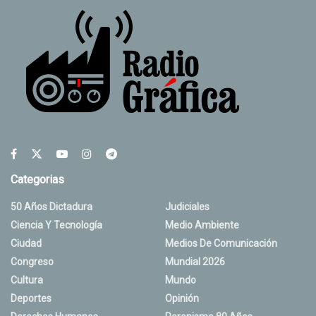
Categorias
50 Años Dictadura
Judiciales
Ciencia Y Tecnología
Medio Ambiente
Ciudad
Medios De Comunicación
Congreso
Mundial 2026
Cultura
Mundo
Deportes
Opinión