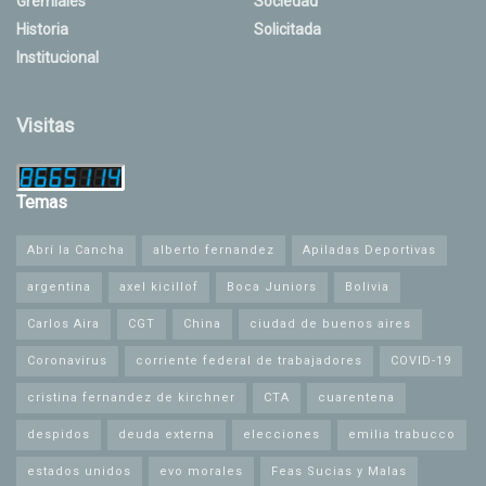
Gremiales
Sociedad
Historia
Solicitada
Institucional
Visitas
Temas
Abrí la Cancha
alberto fernandez
Apiladas Deportivas
argentina
axel kicillof
Boca Juniors
Bolivia
Carlos Aira
CGT
China
ciudad de buenos aires
Coronavirus
corriente federal de trabajadores
COVID-19
cristina fernandez de kirchner
CTA
cuarentena
despidos
deuda externa
elecciones
emilia trabucco
estados unidos
evo morales
Feas Sucias y Malas