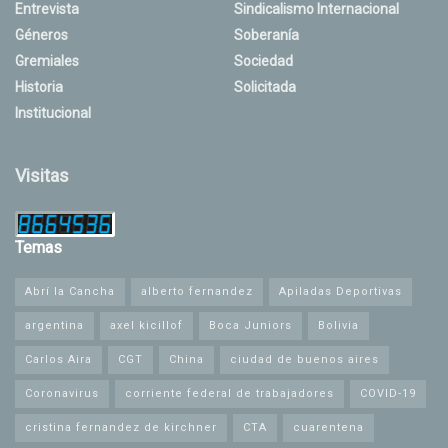
Entrevista
Sindicalismo Internacional
Géneros
Soberanía
Gremiales
Sociedad
Historia
Solicitada
Institucional
Visitas
Temas
Abrí la Cancha
alberto fernandez
Apiladas Deportivas
argentina
axel kicillof
Boca Juniors
Bolivia
Carlos Aira
CGT
China
ciudad de buenos aires
Coronavirus
corriente federal de trabajadores
COVID-19
cristina fernandez de kirchner
CTA
cuarentena