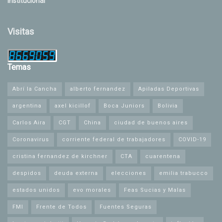
Institucional
Visitas
Temas
Abrí la Cancha
alberto fernandez
Apiladas Deportivas
argentina
axel kicillof
Boca Juniors
Bolivia
Carlos Aira
CGT
China
ciudad de buenos aires
Coronavirus
corriente federal de trabajadores
COVID-19
cristina fernandez de kirchner
CTA
cuarentena
despidos
deuda externa
elecciones
emilia trabucco
estados unidos
evo morales
Feas Sucias y Malas
FMI
Frente de Todos
Fuentes Seguras