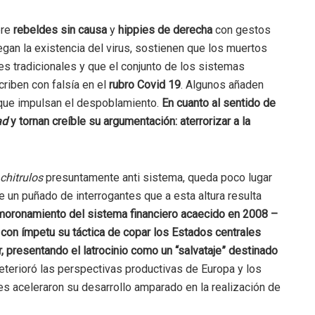
bre
rebeldes sin causa
y
hippies de derecha
con gestos
egan la existencia del virus, sostienen que los muertos
 tradicionales y que el conjunto de los sistemas
scriben con falsía en el
rubro Covid 19
. Algunos añaden
 que impulsan el despoblamiento.
En cuanto al sentido de
ad
y tornan creíble su argumentación: aterrorizar a la
chitrulos
presuntamente anti sistema, queda poco lugar
de un puñado de interrogantes que a esta altura resulta
oronamiento del sistema financiero acaecido en 2008 –
con ímpetu su táctica de copar los Estados centrales
r, presentando el latrocinio como un “salvataje” destinado
eterioró las perspectivas productivas de Europa y los
s aceleraron su desarrollo amparado en la realización de