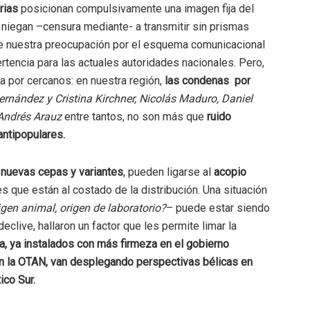
rias
posicionan compulsivamente una imagen fija del
niegan –censura mediante- a transmitir sin prismas
ue nuestra preocupación por el esquema comunicacional
rtencia para las actuales autoridades nacionales. Pero,
a por cercanos: en nuestra región,
las condenas por
ernández y Cristina Kirchner, Nicolás Maduro, Daniel
 Andrés Arauz
entre tantos, no son más que
ruido
antipopulares.
e
nuevas cepas y variantes
, pueden ligarse al
acopio
s que están al costado de la distribución. Una situación
gen animal, origen de laboratorio?
– puede estar siendo
clive, hallaron un factor que les permite limar la
ea, ya instalados con más firmeza en el gobierno
en la OTAN, van desplegando perspectivas bélicas en
ico Sur.