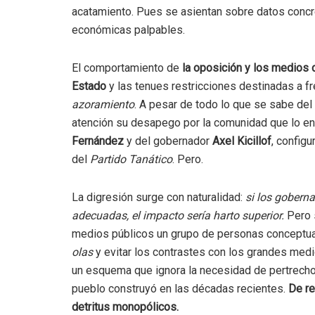
acatamiento. Pues se asientan sobre datos concre
económicas palpables.
El comportamiento de
la oposición y los medios
Estado
y las tenues restricciones destinadas a fr
azoramiento
. A pesar de todo lo que se sabe del 
atención su desapego por la comunidad que lo ent
Fernández
y del gobernador
Axel Kicillof
, config
del
Partido Tanático
. Pero.
La digresión surge con naturalidad:
si los gobern
adecuadas, el impacto sería harto superior.
Pero s
medios públicos un grupo de personas conceptual
olas
y evitar los contrastes con los grandes med
un esquema que ignora la necesidad de pertrech
pueblo construyó en las décadas recientes.
De re
detritus monopólicos.