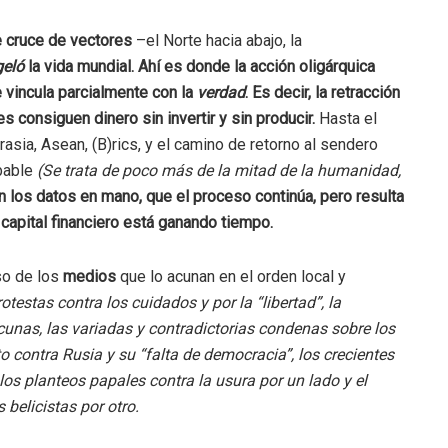
e cruce de vectores
–el Norte hacia abajo, la
eló
la vida mundial. Ahí es donde la acción oligárquica
 vincula parcialmente con la
verdad
. Es decir, la retracción
 consiguen dinero sin invertir y sin producir.
Hasta el
urasia, Asean, (B)rics, y el camino de retorno al sendero
obable
(Se trata de poco más de la mitad de la humanidad,
n los datos en mano, que el proceso continúa, pero resulta
l capital financiero está ganando tiempo.
so de los
medios
que lo acunan en el orden local y
testas contra los cuidados y por la “libertad”, la
cunas, las variadas y contradictorias condenas sobre los
 contra Rusia y su “falta de democracia”, los crecientes
os planteos papales contra la usura por un lado y el
belicistas por otro.