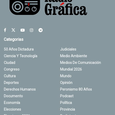
Categorias
50 Años Dictadura
Judiciales
Ciencia Y Tecnología
Medio Ambiente
Ciudad
Medios De Comunicación
Congreso
Mundial 2026
Cultura
Mundo
Deportes
Opinión
Derechos Humanos
Peronismo 80 Años
Documento
Podcast
Economía
Política
Elecciones
Provincia