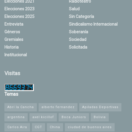
Elecciones 2021
Radioteatro
Elecciones 2023
Salud
Elecciones 2025
Sin Categoría
Entrevista
Sindicalismo Internacional
Géneros
Soberanía
Gremiales
Sociedad
Historia
Solicitada
Institucional
Visitas
Temas
Abrí la Cancha
alberto fernandez
Apiladas Deportivas
argentina
axel kicillof
Boca Juniors
Bolivia
Carlos Aira
CGT
China
ciudad de buenos aires