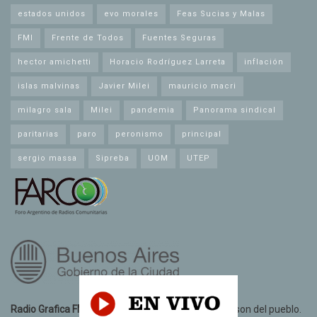
estados unidos
evo morales
Feas Sucias y Malas
FMI
Frente de Todos
Fuentes Seguras
hector amichetti
Horacio Rodríguez Larreta
inflación
islas malvinas
Javier Milei
mauricio macri
milagro sala
Milei
pandemia
Panorama sindical
paritarias
paro
peronismo
principal
sergio massa
Sipreba
UOM
UTEP
Radio Grafica FM 89.3
© 2021. Todos los derechos son del pueblo.