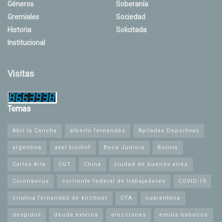
Géneros
Soberanía
Gremiales
Sociedad
Historia
Solicitada
Institucional
Visitas
Temas
Abrí la Cancha
alberto fernandez
Apiladas Deportivas
argentina
axel kicillof
Boca Juniors
Bolivia
Carlos Aira
CGT
China
ciudad de buenos aires
Coronavirus
corriente federal de trabajadores
COVID-19
cristina fernandez de kirchner
CTA
cuarentena
despidos
deuda externa
elecciones
emilia trabucco