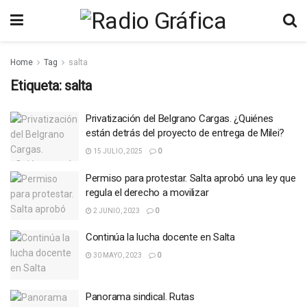
Home
Tag
salta
Etiqueta:
salta
Privatización del Belgrano Cargas. ¿Quiénes
están detrás del proyecto de entrega de Milei?
15 JULIO, 2025
0
Permiso para protestar. Salta aprobó una ley que
regula el derecho a movilizar
2 JUNIO, 2023
0
Continúa la lucha docente en Salta
30 MAYO, 2023
0
Panorama sindical. Rutas