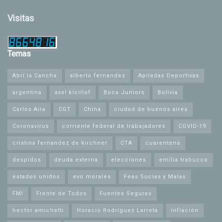
Visitas
Temas
Abrí la Cancha
alberto fernandez
Apiladas Deportivas
argentina
axel kicillof
Boca Juniors
Bolivia
Carlos Aira
CGT
China
ciudad de buenos aires
Coronavirus
corriente federal de trabajadores
COVID-19
cristina fernandez de kirchner
CTA
cuarentena
despidos
deuda externa
elecciones
emilia trabucco
estados unidos
evo morales
Feas Sucias y Malas
FMI
Frente de Todos
Fuentes Seguras
hector amichetti
Horacio Rodríguez Larreta
inflación