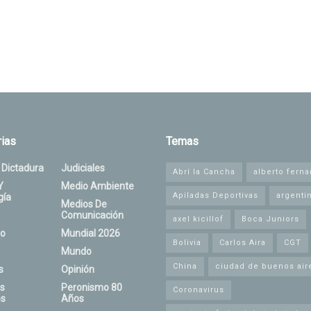
ias
Temas
 Dictadura
Judiciales
Abrí la Cancha
alberto fern
Y
Medio Ambiente
Apiladas Deportivas
argenti
gía
Medios De
Comunicación
axel kicillof
Boca Juniors
o
Mundial 2026
Bolivia
Carlos Aira
CGT
Mundo
China
ciudad de buenos air
s
Opinión
s
Peronismo 80
Coronavirus
s
Años