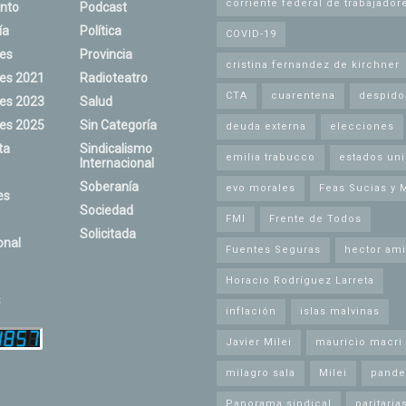
corriente federal de trabajador
nto
Podcast
ía
Política
COVID-19
nes
Provincia
cristina fernandez de kirchner
nes 2021
Radioteatro
CTA
cuarentena
despido
nes 2023
Salud
nes 2025
Sin Categoría
deuda externa
elecciones
ta
Sindicalismo
emilia trabucco
estados un
Internacional
Soberanía
evo morales
Feas Sucias y 
es
Sociedad
FMI
Frente de Todos
Solicitada
onal
Fuentes Seguras
hector ami
Horacio Rodríguez Larreta
s
inflación
islas malvinas
Javier Milei
mauricio macri
milagro sala
Milei
pande
Panorama sindical
paritaria