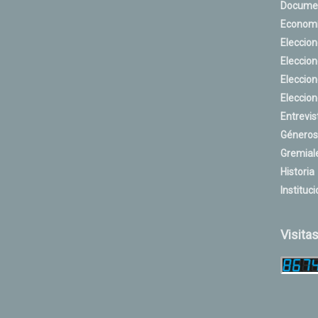
Docume
Econom
Eleccio
Eleccio
Eleccio
Eleccio
Entrevis
Géneros
Gremial
Historia
Instituci
Visita