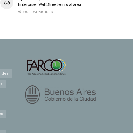
Enterprise, Wall Street entró al área
203 COMPARTIDOS
andez
na
es