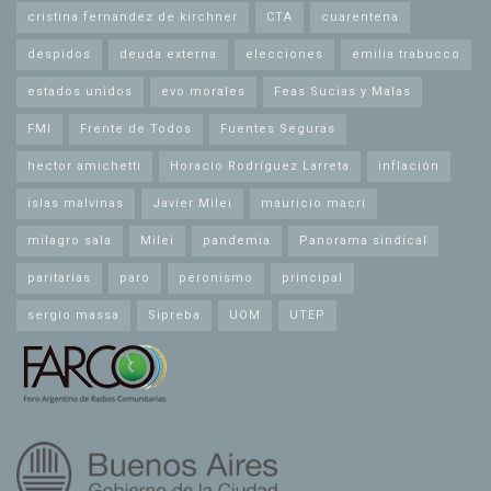
cristina fernandez de kirchner
CTA
cuarentena
despidos
deuda externa
elecciones
emilia trabucco
estados unidos
evo morales
Feas Sucias y Malas
FMI
Frente de Todos
Fuentes Seguras
hector amichetti
Horacio Rodríguez Larreta
inflación
islas malvinas
Javier Milei
mauricio macri
milagro sala
Milei
pandemia
Panorama sindical
paritarias
paro
peronismo
principal
sergio massa
Sipreba
UOM
UTEP