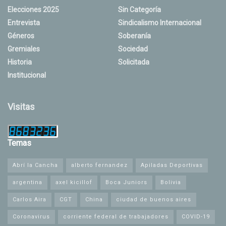
Elecciones 2025
Sin Categoría
Entrevista
Sindicalismo Internacional
Géneros
Soberanía
Gremiales
Sociedad
Historia
Solicitada
Institucional
Visitas
Temas
Abrí la Cancha
alberto fernandez
Apiladas Deportivas
argentina
axel kicillof
Boca Juniors
Bolivia
Carlos Aira
CGT
China
ciudad de buenos aires
Coronavirus
corriente federal de trabajadores
COVID-19