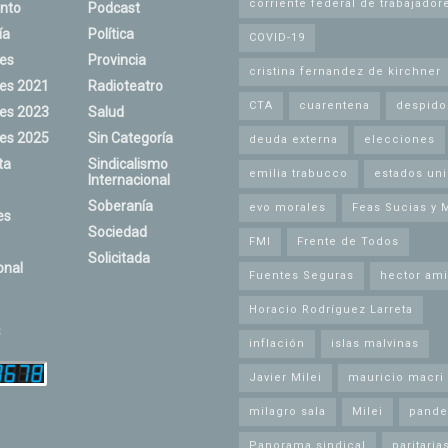
corriente federal de trabajador
nto
Podcast
ía
Política
COVID-19
nes
Provincia
cristina fernandez de kirchner
nes 2021
Radioteatro
CTA
cuarentena
despido
nes 2023
Salud
nes 2025
Sin Categoría
deuda externa
elecciones
ta
Sindicalismo
emilia trabucco
estados un
Internacional
Soberanía
evo morales
Feas Sucias y 
es
Sociedad
FMI
Frente de Todos
Solicitada
onal
Fuentes Seguras
hector ami
Horacio Rodríguez Larreta
s
inflación
islas malvinas
Javier Milei
mauricio macri
milagro sala
Milei
pande
Panorama sindical
paritaria