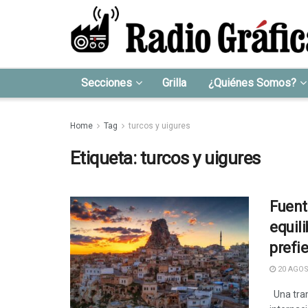
Secciones
Grilla
¿Quiénes Somos?
Home
Tag
turcos y uigures
Etiqueta:
turcos y uigures
Fuent
equil
prefie
20 AGOS
Una tram