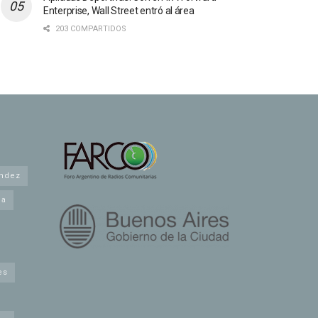
Enterprise, Wall Street entró al área
203 COMPARTIDOS
andez
na
es