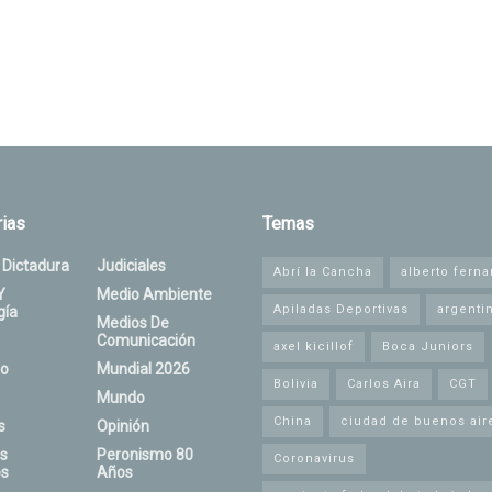
ias
Temas
 Dictadura
Judiciales
Abrí la Cancha
alberto fern
Y
Medio Ambiente
Apiladas Deportivas
argenti
gía
Medios De
Comunicación
axel kicillof
Boca Juniors
o
Mundial 2026
Bolivia
Carlos Aira
CGT
Mundo
China
ciudad de buenos air
s
Opinión
s
Peronismo 80
Coronavirus
s
Años