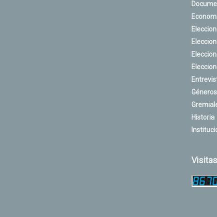
Docume
Econom
Eleccio
Eleccio
Eleccio
Eleccio
Entrevis
Géneros
Gremial
Historia
Instituci
Visita