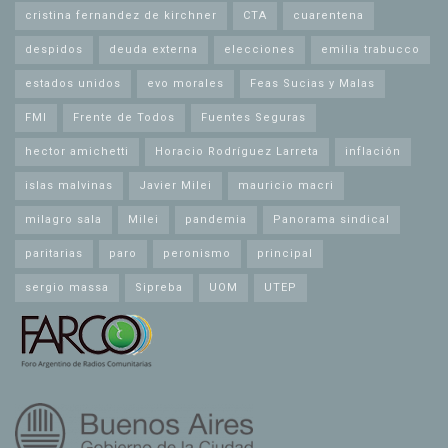
cristina fernandez de kirchner
CTA
cuarentena
despidos
deuda externa
elecciones
emilia trabucco
estados unidos
evo morales
Feas Sucias y Malas
FMI
Frente de Todos
Fuentes Seguras
hector amichetti
Horacio Rodríguez Larreta
inflación
islas malvinas
Javier Milei
mauricio macri
milagro sala
Milei
pandemia
Panorama sindical
paritarias
paro
peronismo
principal
sergio massa
Sipreba
UOM
UTEP