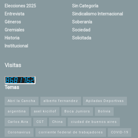
Elecciones 2025
Sin Categoría
Entrevista
Sindicalismo Internacional
Géneros
Soberanía
Gremiales
Sociedad
Historia
Solicitada
Institucional
Visitas
Temas
Abrí la Cancha
alberto fernandez
Apiladas Deportivas
argentina
axel kicillof
Boca Juniors
Bolivia
Carlos Aira
CGT
China
ciudad de buenos aires
Coronavirus
corriente federal de trabajadores
COVID-19