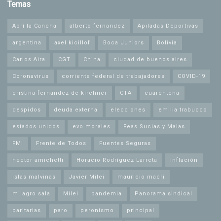
Temas
Abrí la Cancha
alberto fernandez
Apiladas Deportivas
argentina
axel kicillof
Boca Juniors
Bolivia
Carlos Aira
CGT
China
ciudad de buenos aires
Coronavirus
corriente federal de trabajadores
COVID-19
cristina fernandez de kirchner
CTA
cuarentena
despidos
deuda externa
elecciones
emilia trabucco
estados unidos
evo morales
Feas Sucias y Malas
FMI
Frente de Todos
Fuentes Seguras
hector amichetti
Horacio Rodríguez Larreta
inflación
islas malvinas
Javier Milei
mauricio macri
milagro sala
Milei
pandemia
Panorama sindical
paritarias
paro
peronismo
principal