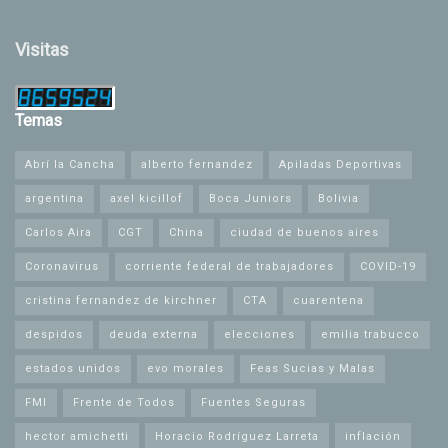
Visitas
Temas
Abrí la Cancha
alberto fernandez
Apiladas Deportivas
argentina
axel kicillof
Boca Juniors
Bolivia
Carlos Aira
CGT
China
ciudad de buenos aires
Coronavirus
corriente federal de trabajadores
COVID-19
cristina fernandez de kirchner
CTA
cuarentena
despidos
deuda externa
elecciones
emilia trabucco
estados unidos
evo morales
Feas Sucias y Malas
FMI
Frente de Todos
Fuentes Seguras
hector amichetti
Horacio Rodríguez Larreta
inflación