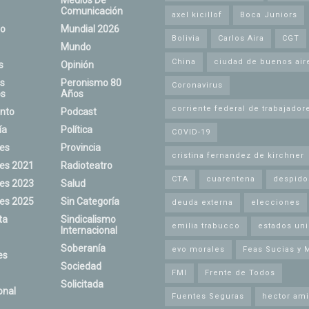
Medios De
Comunicación
axel kicillof
Boca Juniors
o
Mundial 2026
Bolivia
Carlos Aira
CGT
Mundo
China
ciudad de buenos air
s
Opinión
s
Peronismo 80
Coronavirus
s
Años
corriente federal de trabajador
nto
Podcast
ía
Política
COVID-19
nes
Provincia
cristina fernandez de kirchner
nes 2021
Radioteatro
CTA
cuarentena
despido
nes 2023
Salud
nes 2025
Sin Categoría
deuda externa
elecciones
ta
Sindicalismo
emilia trabucco
estados un
Internacional
Soberanía
evo morales
Feas Sucias y 
es
Sociedad
FMI
Frente de Todos
Solicitada
onal
Fuentes Seguras
hector ami