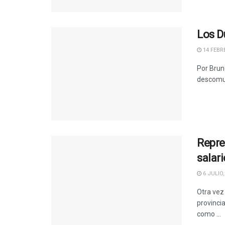
Los D
14 FEBRE
Por Brun
descomun
Repre
salar
6 JULIO,
Otra vez
provinci
como ...