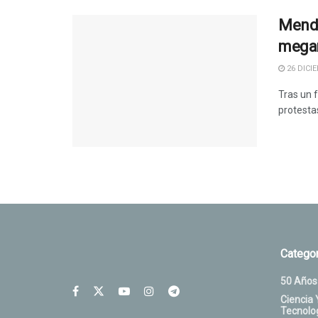
Mendo
mega
26 DICIE
Tras un 
protestas
Categor
50 Años
Ciencia 
Tecnolo