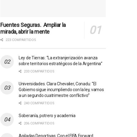
Fuentes Seguras. Ampliar la
mirada, abrir la mente
223 COMPARTIDOS
Ley de Tierras: “La extranjerización avanza
sobre territorios estratégicos de la Argentina”
233 COMPARTIDOS
Universidades. Clara Chevalier, Conadu: “El
Gobierno sigue incumpliendo con la ley, vamos
a un segundo cuatrimestre conflictivo”
240 COMPARTIDOS
Soberanía, potrero y academia
206 COMPARTIDOS
Apiladas Deportivas: Con el FIFA Forward