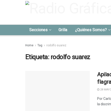
Secciones
Grilla
¿Quiénes Somos?
Home
Tag
rodolfo suarez
Etiqueta:
rodolfo suarez
Apila
flagr
28 MAYO
Por Carl
la discri