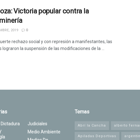
za: Victoria popular contra la
minería
MBRE, 2019
0
fuerte rechazo social y con represión a manifestantes, las
 lograron la suspensión de las modificaciones de la ...
ias
Temas
 Dictadura
Judiciales
Abrí la Cancha
alberto fern
Y
Medio Ambiente
Apiladas Deportivas
argenti
gía