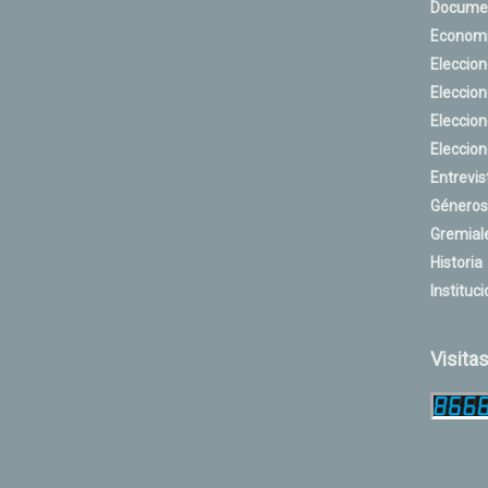
Docume
Econom
Eleccio
Eleccio
Eleccio
Eleccio
Entrevis
Géneros
Gremial
Historia
Instituci
Visita