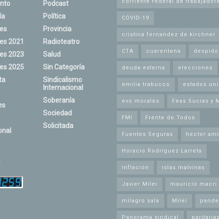
corriente federal de trabajador
nto
Podcast
ía
Política
COVID-19
nes
Provincia
cristina fernandez de kirchner
nes 2021
Radioteatro
CTA
cuarentena
despido
nes 2023
Salud
nes 2025
Sin Categoría
deuda externa
elecciones
ta
Sindicalismo
emilia trabucco
estados un
Internacional
Soberanía
evo morales
Feas Sucias y 
es
Sociedad
FMI
Frente de Todos
Solicitada
onal
Fuentes Seguras
hector ami
Horacio Rodríguez Larreta
s
inflación
islas malvinas
Javier Milei
mauricio macri
milagro sala
Milei
pande
Panorama sindical
paritaria