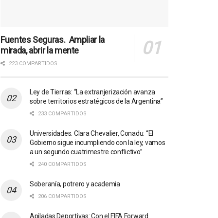
Fuentes Seguras. Ampliar la
mirada, abrir la mente
223 COMPARTIDOS
Ley de Tierras: “La extranjerización avanza
sobre territorios estratégicos de la Argentina”
233 COMPARTIDOS
Universidades. Clara Chevalier, Conadu: “El
Gobierno sigue incumpliendo con la ley, vamos
a un segundo cuatrimestre conflictivo”
240 COMPARTIDOS
Soberanía, potrero y academia
206 COMPARTIDOS
Apiladas Deportivas: Con el FIFA Forward