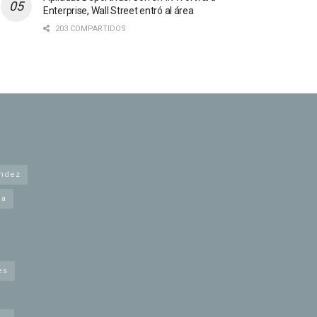
Enterprise, Wall Street entró al área
203 COMPARTIDOS
andez
na
es