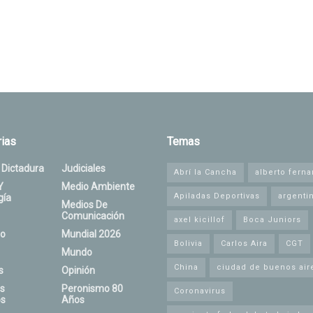
ias
Temas
 Dictadura
Judiciales
Abrí la Cancha
alberto fern
Y
Medio Ambiente
Apiladas Deportivas
argenti
gía
Medios De
Comunicación
axel kicillof
Boca Juniors
o
Mundial 2026
Bolivia
Carlos Aira
CGT
Mundo
China
ciudad de buenos air
s
Opinión
s
Peronismo 80
Coronavirus
s
Años